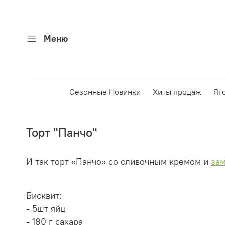
Меню
Сезонные Новинки
Хиты продаж
Яг
Торт "Панчо"
И так торт «Панчо» со сливочным кремом и
за
Бисквит:
- 5шт яйц
- 180 г сахара