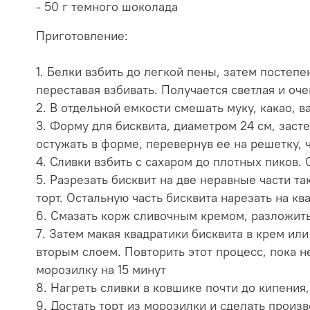
- 50 г темного шоколада
Приготовление:
1. Белки взбить до легкой пены, затем постеп
переставая взбивать. Получается светлая и оч
2. В отдельной емкости смешать муку, какао, 
3. Форму для бисквита, диаметром 24 см, засте
остужать в форме, перевернув ее на решетку, 
4. Сливки взбить с сахаром до плотных пиков.
5. Разрезать бисквит на две неравные части т
торт. Остальную часть бисквита нарезать на кв
6. Смазать корж сливочным кремом, разложить
7. Затем макая квадратики бисквита в крем ил
вторым слоем. Повторить этот процесс, пока н
морозилку на 15 минут
8. Нагреть сливки в ковшике почти до кипения
9. Достать торт из морозилки и сделать произв