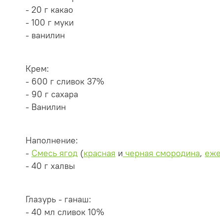
- 20 г какао
- 100 г муки
- ванилин
Крем:
- 600 г сливок 37%
- 90 г сахара
- Ванилин
Наполнение:
-
Смесь ягод
(
красная
и
черная смородина
,
еже
- 40 г халвы
Глазурь - ганаш:
- 40 мл сливок 10%