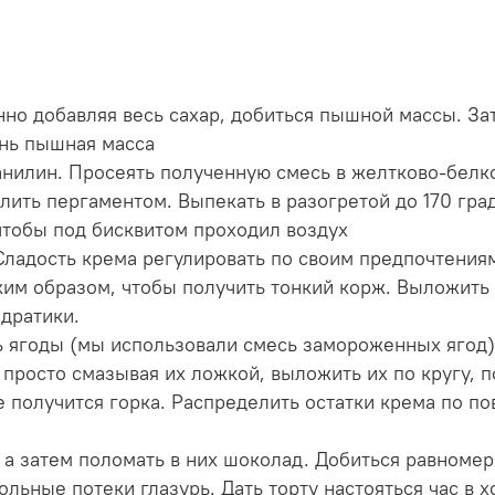
енно добавляя весь сахар, добиться пышной массы. За
ень пышная масса
ванилин. Просеять полученную смесь в желтково-бел
лить пергаментом. Выпекать в разогретой до 170 гра
чтобы под бисквитом проходил воздух
 Сладость крема регулировать по своим предпочтения
аким образом, чтобы получить тонкий корж. Выложить
адратики.
 ягоды (мы использовали смесь замороженных ягод)
и просто смазывая их ложкой, выложить их по кругу,
е получится горка. Распределить остатки крема по по
, а затем поломать в них шоколад. Добиться равном
ольные потеки глазурь. Дать торту настояться час в 